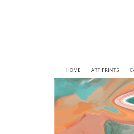
Skip
to
main
content
HOME
ART PRINTS
C