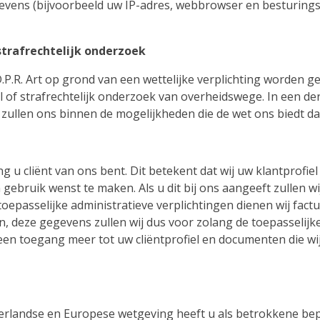
evens (bijvoorbeeld uw IP-adres, webbrowser en besturings
strafrechtelijk onderzoek
P.R. Art op grond van een wettelijke verplichting worden g
 of strafrechtelijk onderzoek van overheidswege. In een der
 zullen ons binnen de mogelijkheden die de wet ons biedt d
 u cliënt van ons bent. Dit betekent dat wij uw klantprofie
 gebruik wenst te maken. Als u dit bij ons aangeeft zullen wi
oepasselijke administratieve verplichtingen dienen wij fac
 deze gegevens zullen wij dus voor zolang de toepasselijke
n toegang meer tot uw cliëntprofiel en documenten die wij
rlandse en Europese wetgeving heeft u als betrokkene bep